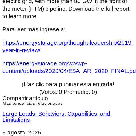
electric grid, with more than 80 GW in the front of
the meter (FTM) pipeline. Download the full report
to learn more.
Para leer más ingrese a:
https://energystorage.org/thought-leadership/2019-
year-in-review/
https://energystorage.org/wp/wp-
content/uploads/2020/04/ESA_AR_2020_FINAL.pd
¡Haz clic para puntuar esta entrada!
(Votos:
0
Promedio:
0
)
Compartir artículo
Más tendencias relacionadas
Large Loads: Behaviors, Capabilities, and
Limitations
5 agosto, 2026