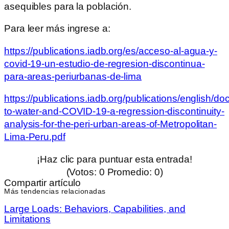
asequibles para la población.
Para leer más ingrese a:
https://publications.iadb.org/es/acceso-al-agua-y-
covid-19-un-estudio-de-regresion-discontinua-
para-areas-periurbanas-de-lima
https://publications.iadb.org/publications/english/
to-water-and-COVID-19-a-regression-discontinuity-
analysis-for-the-peri-urban-areas-of-Metropolitan-
Lima-Peru.pdf
¡Haz clic para puntuar esta entrada!
(Votos:
0
Promedio:
0
)
Compartir artículo
Más tendencias relacionadas
Large Loads: Behaviors, Capabilities, and
Limitations