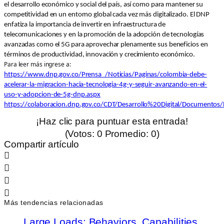
el desarrollo económico y social del país, así como para mantener su
competitividad en un entorno global cada vez más digitalizado. El DNP
enfatiza la importancia de invertir en infraestructura de
telecomunicaciones y en la promoción de la adopción de tecnologías
avanzadas como el 5G para aprovechar plenamente sus beneficios en
términos de productividad, innovación y crecimiento económico.
Para leer más ingrese a:
https://www.dnp.gov.co/Prensa_/Noticias/Paginas/colombia-debe-
acelerar-la-migracion-hacia-tecnologia-4g-y-seguir-avanzando-en-el-
uso-y-adopcion-de-5g-dnp.aspx
https://colaboracion.dnp.gov.co/CDT/Desarrollo%20Digital/Do
¡Haz clic para puntuar esta entrada!
(Votos:
0
Promedio:
0
)
Compartir artículo
Más tendencias relacionadas
Large Loads: Behaviors, Capabilities,