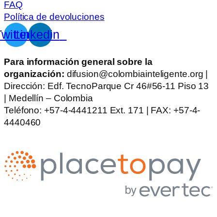
FAQ
Política de devoluciones
witter
Linkedin
Para información general sobre la
organización:
difusion@colombiainteligente.org |
Dirección: Edf. TecnoParque Cr 46#56-11 Piso 13
| Medellín – Colombia
Teléfono: +57-4-4441211 Ext. 171 | FAX: +57-4-
4440460