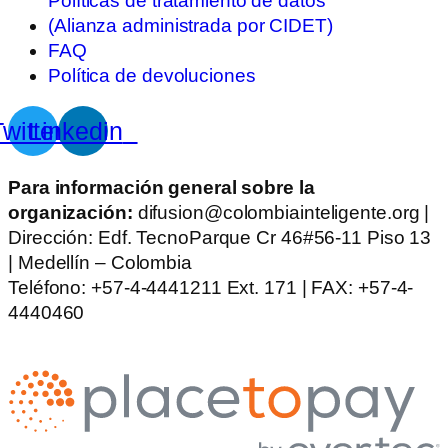
Políticas de tratamiento de datos
(Alianza administrada por CIDET)
FAQ
Política de devoluciones
witter
Linkedin
Para información general sobre la
organización:
difusion@colombiainteligente.org |
Dirección: Edf. TecnoParque Cr 46#56-11 Piso 13
| Medellín – Colombia
Teléfono: +57-4-4441211 Ext. 171 | FAX: +57-4-
4440460