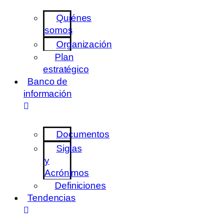
Quiénes
somos
Organización
Plan
estratégico
Banco de
información
Documentos
Siglas
y
Acrónimos
Definiciones
Tendencias