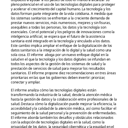
pleno potencial en el uso de las tecnologías digitales para proteger
y acelerar el crecimiento del capital humano. La tecnología y los
datos forman parte integrante de la vida cotidiana. A medida que
los sistemas sanitarios se enfrentan a la creciente demanda de
prestar nuevos servicios, más numerosos, mejores y sin fisuras,
asequibles a todas las personas, los datos y la tecnología son
esenciales. Con el potencial y los peligros de innovaciones como la
inteligencia artificial, se espera que el futuro de la asistencia
sanitaria esté integrado en la tecnología y vinculado a los datos.
Este cambio implica ampliar el enfoque de la digitalización de los
datos sanitarios a la integración de lo digital y la salud como una
sola cosa. El informe aboga por un nuevo enfoque digital en la
salud en el que la tecnología y los datos digitales se infundan en
todos los aspectos de la gestión de los sistemas de salud y la
prestación de servicios de salud para mejorar los resultados
sanitarios. El informe propone diez recomendaciones en tres áreas
prioritarias en las que los gobiernos deben invertir: priorizar,
conectar y ampliar.
El informe analiza cómo las tecnologías digitales están
transformando la industria de la salud, desde la atención médica
hasta la gestión de datos y la colaboración entre profesionales de la
salud. Destaca cómo la digitalización puede mejorar la eficiencia, la
accesibilidad y la calidad de la atención médica, así como facilitar el
seguimiento de la salud personal y la prevención de enfermedades.
El informe aborda también los desafíos y obstáculos relacionados
con la adopción de tecnologías digitales en la salud, como la
privacidad de los datos, la seguridad cibernética y la equidad en el