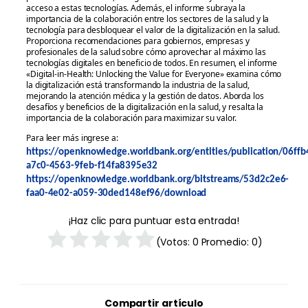
acceso a estas tecnologías. Además, el informe subraya la
importancia de la colaboración entre los sectores de la salud y la
tecnología para desbloquear el valor de la digitalización en la salud.
Proporciona recomendaciones para gobiernos, empresas y
profesionales de la salud sobre cómo aprovechar al máximo las
tecnologías digitales en beneficio de todos. En resumen, el informe
«Digital-in-Health: Unlocking the Value for Everyone» examina cómo
la digitalización está transformando la industria de la salud,
mejorando la atención médica y la gestión de datos. Aborda los
desafíos y beneficios de la digitalización en la salud, y resalta la
importancia de la colaboración para maximizar su valor.
Para leer más ingrese a:
https://openknowledge.worldbank.org/entities/publication/06ffb
a7c0-4563-9feb-f14fa8395e32
https://openknowledge.worldbank.org/bitstreams/53d2c2e6-
faa0-4e02-a059-30ded148ef96/download
¡Haz clic para puntuar esta entrada!
(Votos:
0
Promedio:
0
)
Compartir artículo