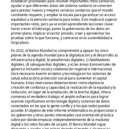
establecer prioridades para resolver importantes retos sanitarios,
ayudar a que diferentes áreas del sistema sanitario se conecten
para prestar nuevos y mejores servicios sanitarios que el mundo
cambiante requiere, y ampliar la escala para garantizar un acceso
equitativo a la atención sanitaria para todos. Esto implicará superar
importantes retos, pero ya se están aprendiendo lecciones clave:
hacer crecer el liderazgo, poner la gobernanza de los datos en
primer plano, implicar al sector privado, crear y aprovechar las
pruebas sobre lo que funciona, y centrarse en la sostenibilidad a
largo plazo.
En 2022, el Banco Mundial se comprometió a apoyar los cinco
pilares de la agenda mundial para la digitalización y el desarrollo: a)
infraestructura digital, b) plataformas digitales, c) habilitadores
digitales, d) salvaguardias digitales, y e) las áreas transversales de
género e inclusión social y colaboración regional e internacional.
Será necesario invertir en datos y tecnología en los sistemas de
salud, educación y protección social para aumentar el capital
humano. Estas inversiones deberían tener como objetivo la
creación de confianza y capacidad, la realización de la equidad y la
reducción, en lugar de la ampliación, de la brecha digital. Ahora
comienza el verdadero trabajo: el amplio esfuerzo para lograr
avances significativos en tecnología digital y sistemas de datos
conectados en los que la gente confíe y a los que todos puedan
acceder. El objetivo de este informe emblemático es proporcionar a
los gobiernos y otras partes interesadas una orientación práctica
sobre por dónde empezar, independientemente de la madurez
digital o los retos fiscales de un país. El Banco Mundial sigue
dispuesto a ayudar a los países de todo el mundo a alcanzar su