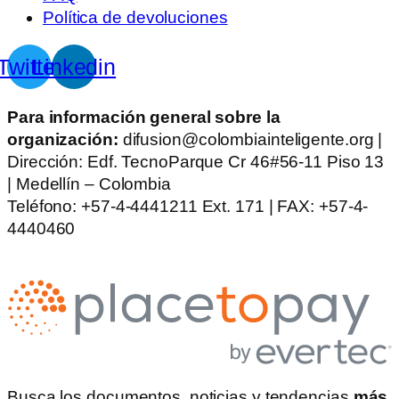
Política de devoluciones
Twitter
Linkedin
Para información general sobre la
organización:
difusion@colombiainteligente.org |
Dirección: Edf. TecnoParque Cr 46#56-11 Piso 13
| Medellín – Colombia
Teléfono: +57-4-4441211 Ext. 171 | FAX: +57-4-
4440460
Busca los documentos, noticias y tendencias
más