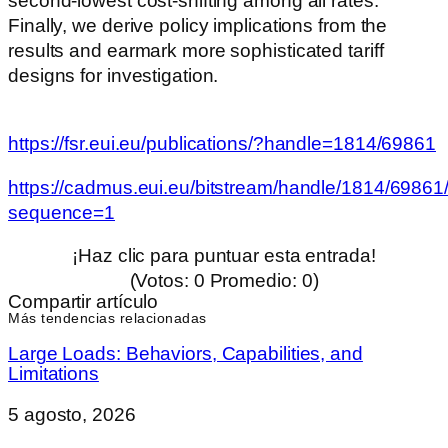
second-lowest cost-shifting among all rates.
Finally, we derive policy implications from the
results and earmark more sophisticated tariff
designs for investigation.
https://fsr.eui.eu/publications/?handle=1814/69861
https://cadmus.eui.eu/bitstream/handle/1814/69
sequence=1
¡Haz clic para puntuar esta entrada!
(Votos:
0
Promedio:
0
)
Compartir artículo
Más tendencias relacionadas
Large Loads: Behaviors, Capabilities, and
Limitations
5 agosto, 2026