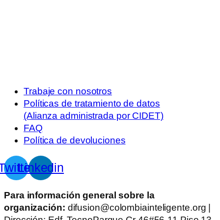
Trabaje con nosotros
Políticas de tratamiento de datos
(Alianza administrada por CIDET)
FAQ
Política de devoluciones
Twitter
Linkedin
Para información general sobre la
organización:
difusion@colombiainteligente.org |
Dirección: Edf. TecnoParque Cr 46#56-11 Piso 13