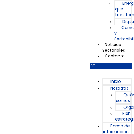
Energ
que
transfor
Digita
Conve
y
Sostenibi
Noticias
Sectoriales
Contacto
Inicio
Nosotros
Quié
somos
Orga
Plan
estratég
Banco de
información