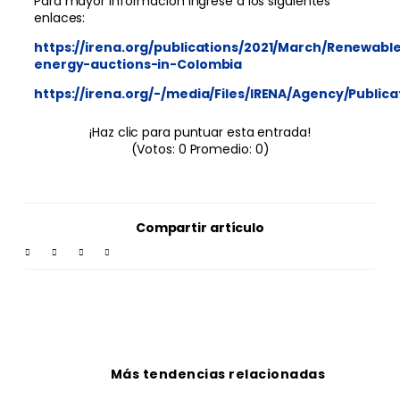
Para mayor información ingrese a los siguientes
enlaces:
https://irena.org/publications/2021/March/Renewabl
energy-auctions-in-Colombia
https://irena.org/-/media/Files/IRENA/Agency/Publi
¡Haz clic para puntuar esta entrada!
(Votos:
0
Promedio:
0
)
Compartir artículo
Más tendencias relacionadas