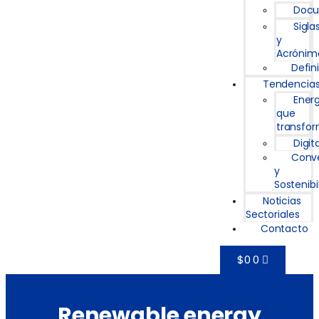
Doc
Sigla
y
Acrónim
Defin
Tendencia
Ener
que
transfo
Digit
Conv
y
Sostenibi
Noticias
Sectoriales
Contacto
$
0
0
Renewable energy