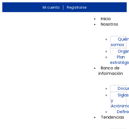
Mi cuenta
Registrarse
Inicio
Nosotros
Quié
somos
Organ
Plan
estratégi
Banco de
información
Docu
Siglas
y
Acrónim
Defin
Tendencias