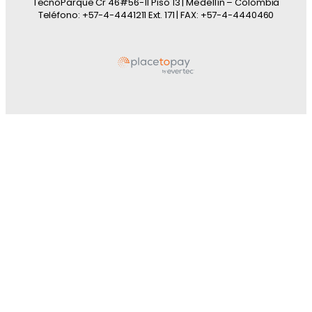
TecnoParque Cr 46#56-11 Piso 13 | Medellín – Colombia
Teléfono: +57-4-4441211 Ext. 171 | FAX: +57-4-4440460