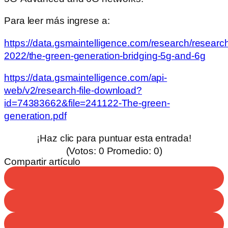
Para leer más ingrese a:
https://data.gsmaintelligence.com/research/researc
2022/the-green-generation-bridging-5g-and-6g
https://data.gsmaintelligence.com/api-
web/v2/research-file-download?
id=74383662&file=241122-The-green-
generation.pdf
¡Haz clic para puntuar esta entrada!
(Votos:
0
Promedio:
0
)
Compartir artículo