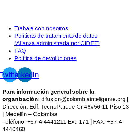
Trabaje con nosotros
Políticas de tratamiento de datos
(Alianza administrada por CIDET)
FAQ
Política de devoluciones
Twitter
Linkedin
Para información general sobre la
organización:
difusion@colombiainteligente.org |
Dirección: Edf. TecnoParque Cr 46#56-11 Piso 13
| Medellín – Colombia
Teléfono: +57-4-4441211 Ext. 171 | FAX: +57-4-
4440460