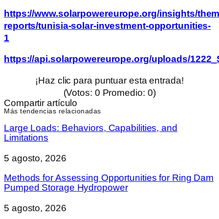
https://www.solarpowereurope.org/insights/them
reports/tunisia-solar-investment-opportunities-
1
https://api.solarpowereurope.org/uploads/122
¡Haz clic para puntuar esta entrada!
(Votos:
0
Promedio:
0
)
Compartir artículo
Más tendencias relacionadas
Large Loads: Behaviors, Capabilities, and
Limitations
5 agosto, 2026
Methods for Assessing Opportunities for Ring Dam
Pumped Storage Hydropower
5 agosto, 2026