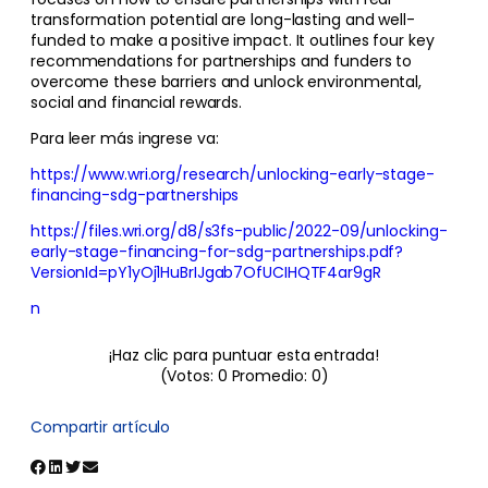
transformation potential are long-lasting and well-
funded to make a positive impact. It outlines four key
recommendations for partnerships and funders to
overcome these barriers and unlock environmental,
social and financial rewards.
Para leer más ingrese va:
https://www.wri.org/research/unlocking-early-stage-
financing-sdg-partnerships
https://files.wri.org/d8/s3fs-public/2022-09/unlocking-
early-stage-financing-for-sdg-partnerships.pdf?
VersionId=pY1yOj1HuBrIJgab7OfUCIHQTF4ar9gR
n
¡Haz clic para puntuar esta entrada!
(Votos:
0
Promedio:
0
)
Compartir artículo