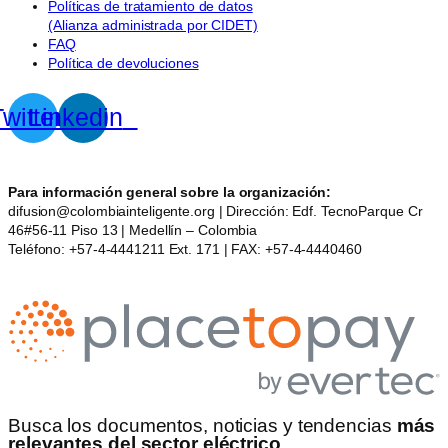
Políticas de tratamiento de datos
(Alianza administrada por CIDET)
FAQ
Política de devoluciones
witter
Linkedin
Para información general sobre la organización:
difusion@colombiainteligente.org | Dirección: Edf. TecnoParque Cr
46#56-11 Piso 13 | Medellín – Colombia
Teléfono: +57-4-4441211 Ext. 171 | FAX: +57-4-4440460
Busca los documentos, noticias y tendencias
más
relevantes del sector eléctrico