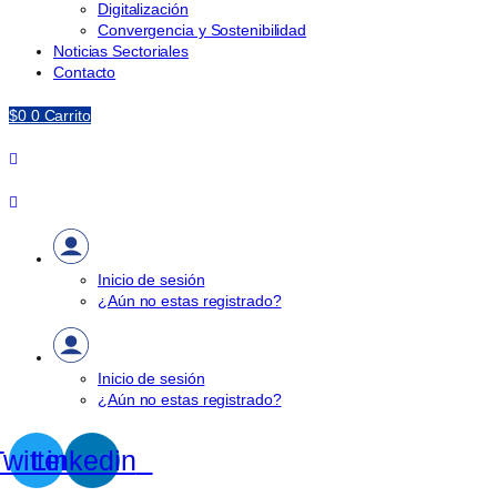
Digitalización
Convergencia y Sostenibilidad
Noticias Sectoriales
Contacto
$
0
0
Carrito
Inicio de sesión
¿Aún no estas registrado?
Inicio de sesión
¿Aún no estas registrado?
witter
Linkedin