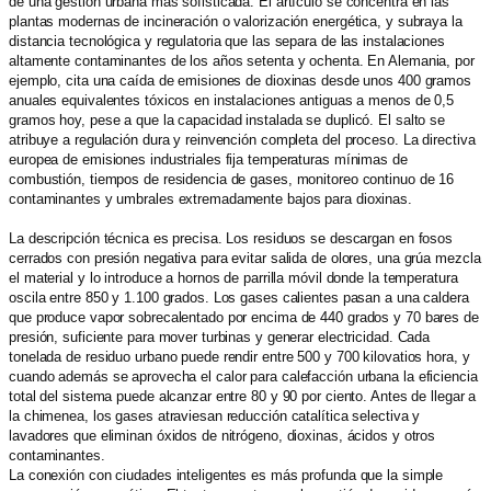
de una gestión urbana más sofisticada. El artículo se concentra en las
plantas modernas de incineración o valorización energética, y subraya la
distancia tecnológica y regulatoria que las separa de las instalaciones
altamente contaminantes de los años setenta y ochenta. En Alemania, por
ejemplo, cita una caída de emisiones de dioxinas desde unos 400 gramos
anuales equivalentes tóxicos en instalaciones antiguas a menos de 0,5
gramos hoy, pese a que la capacidad instalada se duplicó. El salto se
atribuye a regulación dura y reinvención completa del proceso. La directiva
europea de emisiones industriales fija temperaturas mínimas de
combustión, tiempos de residencia de gases, monitoreo continuo de 16
contaminantes y umbrales extremadamente bajos para dioxinas.
La descripción técnica es precisa. Los residuos se descargan en fosos
cerrados con presión negativa para evitar salida de olores, una grúa mezcla
el material y lo introduce a hornos de parrilla móvil donde la temperatura
oscila entre 850 y 1.100 grados. Los gases calientes pasan a una caldera
que produce vapor sobrecalentado por encima de 440 grados y 70 bares de
presión, suficiente para mover turbinas y generar electricidad. Cada
tonelada de residuo urbano puede rendir entre 500 y 700 kilovatios hora, y
cuando además se aprovecha el calor para calefacción urbana la eficiencia
total del sistema puede alcanzar entre 80 y 90 por ciento. Antes de llegar a
la chimenea, los gases atraviesan reducción catalítica selectiva y
lavadores que eliminan óxidos de nitrógeno, dioxinas, ácidos y otros
contaminantes.
La conexión con ciudades inteligentes es más profunda que la simple