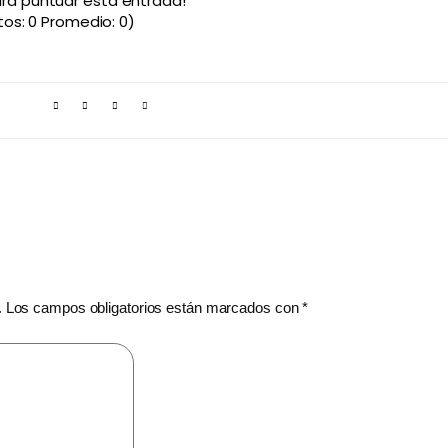
para puntuar esta entrada!
tos:
0
Promedio:
0
)
.
Los campos obligatorios están marcados con
*