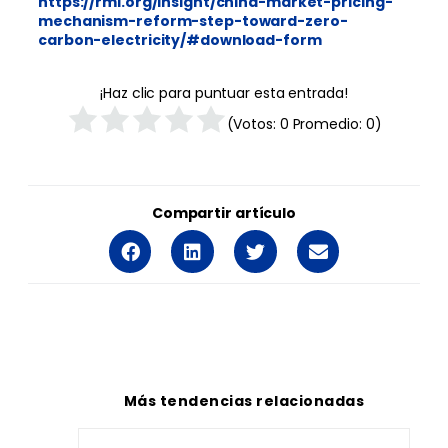
https://rmi.org/insight/china-market-pricing-
mechanism-reform-step-toward-zero-
carbon-electricity/#download-form
¡Haz clic para puntuar esta entrada!
(Votos:
0
Promedio:
0
)
Compartir artículo
Más tendencias relacionadas