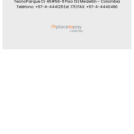
TecnoParque Cr 46#56-11 Piso 13 | Medellín – Colombia
Teléfono: +57-4-4441211 Ext. 171 | FAX: +57-4-4440460