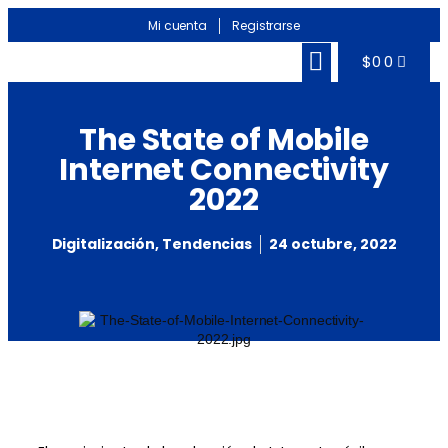
Mi cuenta
Registrarse
$
0
0
Banco de información
Noticias Sectoriales
The State of Mobile
Internet Connectivity
2022
Digitalización
,
Tendencias
24 octubre, 2022