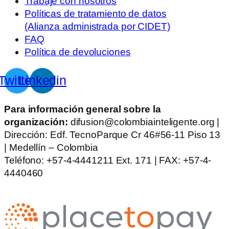
Trabaje con nosotros
Políticas de tratamiento de datos
(Alianza administrada por CIDET)
FAQ
Política de devoluciones
Twitter
Linkedin
Para información general sobre la
organización:
difusion@colombiainteligente.org |
Dirección: Edf. TecnoParque Cr 46#56-11 Piso 13
| Medellín – Colombia
Teléfono: +57-4-4441211 Ext. 171 | FAX: +57-4-
4440460