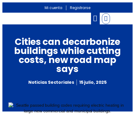
Mi cuenta
Registrarse
Banco de información
Noticias Sectoriales
Cities can decarbonize
buildings while cutting
costs, new road map
says
Noticias Sectoriales
15 julio, 2025