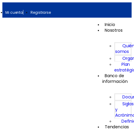
Mi cuenta
Registrarse
Inicio
Nosotros
Quié
somos
Organ
Plan
estratégi
Banco de
información
Docu
Siglas
y
Acrónim
Defin
Tendencias