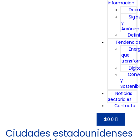
información
Doc
Sigla
y
Acrónim
Defin
Tendencia
Ener
que
transfo
Digit
Conv
y
Sostenibi
Noticias
Sectoriales
Contacto
$
0
0
Ciudades estadounidenses