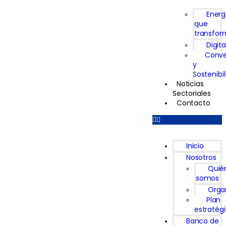
Energ
que
transfor
Digita
Conve
y
Sostenibi
Noticias
Sectoriales
Contacto
Inicio
Nosotros
Quié
somos
Orga
Plan
estratég
Banco de