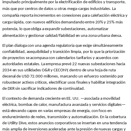
impulsado principalmente por la electrificación de edificios y transporte,
‑
más que por centros de datos u otras mega
cargas industriales. La
compañía reporta incrementos en conexiones para calefacción eléctrica y
carga rápida, con nuevos edificios demandando entre 20% y 25% más
potencia, lo que obliga a expandir subestaciones, automatizar
alimentación y gestionar calidad/fiabilidad en una zona urbana densa.
El plan dialoga con una agenda regulatoria que exige simultáneamente
confiabilidad, asequibilidad y transición limpia, por lo que la priorización
de proyectos se acompasa con calendarios tarifarios y acuerdos con
autoridades estatales. La empresa prevé 22 nuevas subestaciones hacia
2034 en sus utilidades O&R y CECONY, dentro de una hoja de ruta
decenal de USD 72.000 millones, marcando un esfuerzo sostenido por
robustecer activos críticos, electrificar usos finales y habilitar integración
de DER sin sacrificar indicadores de continuidad.
El contexto de demanda creciente en EE. UU. —asociada a movilidad
eléctrica, bombas de calor, manufactura avanzada y servicios digitales—
está elevando capex en varias empresas de energía, con foco en
endurecimiento de redes, transmisión y automatización. En la cobertura
de Utility Dive, estos anuncios corporativos se insertan en una tendencia
más amplia de inversiones aceleradas ante la presión de nuevas cargas y