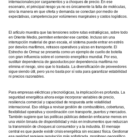
internacionales por cargamentos y a choques de precio. En ese
escenario, el principal riesgo ya no es únicamente la falta de moléculas,
sino la manera en que oferta y demanda se conectan por medio de
expectativas, competencia por volúmenes marginales y costos logísticos.
El artículo muestra que las tensiones sobre rutas estratégicas, sobre todo
en Oriente Medio, permiten entender ese cambio. Incluso sin una
interrupción material de gran escala, el sistema puede entrar en estrés
por desvíos marítimos, retrasos operativos y alzas en transporte. El
Estrecho de Ormuz se presenta como un ejemplo de cuello de botella
con gran influencia sobre el comercio energético mundial. Por eso,
sustituir dependencia de gasoductos por dependencia marítima no
elimina el riesgo, sino que lo traslada. La diversificación de proveedores
sigue siendo útil, pero ya no basta por sí sola para garantizar estabilidad
ni precios razonables.
Para empresas eléctricas y tecnológicas, la implicación es profunda. La
seguridad energética ahora exige incorporar variables de precio,
resiliencia comercial y capacidad de respuesta ante volatilidad
internacional. Eso obliga a revisar gestión de combustibles, coberturas,
flexibilidad operativa y coordinación con transporte, puertos y mercados.
También sugiere que las políticas públicas deberán enfocarse menos en
una visión binaria de disponibilidad y más en instrumentos que reduzcan
la transmisión de choques al consumidor y a la industria. El mensaje
central es que puede existir crisis energética sin escasez física. Gestionar
esa realidad requiere regulación más sofisticada, monitoreo geopolítico