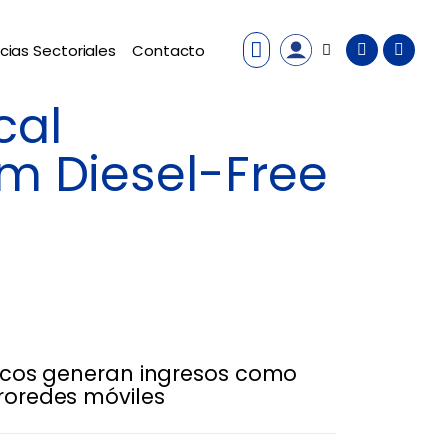
cias Sectoriales
Contacto
cal
om Diesel-Free
ricos generan ingresos como
roredes móviles