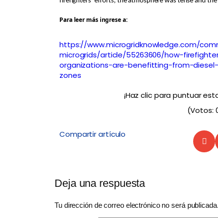
firefighters’ efforts, the atmosphere was tense and th
P
ara leer más ingrese a:
https://www.microgridknowledge.com/com
microgrids/article/55263606/how-firefighte
organizations-are-benefitting-from-diesel-f
zones
¡Haz clic para puntuar est
(Votos:
Compartir artículo
Deja una respuesta
Tu dirección de correo electrónico no será publicada