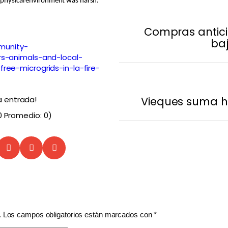
e physical environment was harsh.
Compras antic
ba
munity-
rs-animals-and-local-
ree-microgrids-in-la-fire-
Vieques suma h
a entrada!
0
Promedio:
0
)
.
Los campos obligatorios están marcados con
*