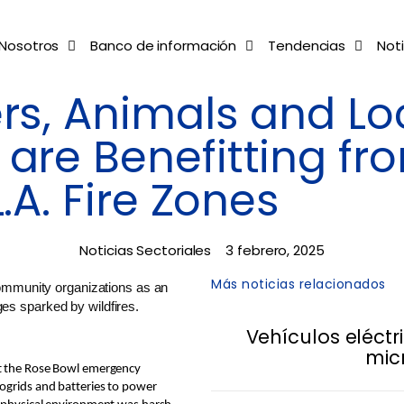
Nosotros
Banco de información
Tendencias
Noti
ers, Animals and Lo
 are Benefitting fr
.A. Fire Zones
Noticias Sectoriales
3 febrero, 2025
Más noticias relacionados
Vehículos eléct
mic
at the Rose Bowl emergency
rogrids and batteries to power