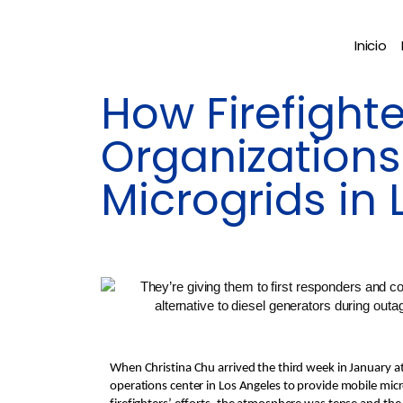
Inicio
How Firefight
Organizations
Microgrids in L
When Christina Chu arrived the third week in January 
operations center in Los Angeles to provide mobile mic