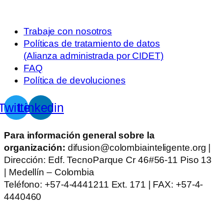
Trabaje con nosotros
Políticas de tratamiento de datos
(Alianza administrada por CIDET)
FAQ
Política de devoluciones
Twitter
Linkedin
Para información general sobre la
organización:
difusion@colombiainteligente.org |
Dirección: Edf. TecnoParque Cr 46#56-11 Piso 13
| Medellín – Colombia
Teléfono: +57-4-4441211 Ext. 171 | FAX: +57-4-
4440460