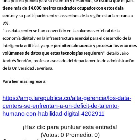
una política pública para su estímulo y desarrollo,
se estima que el país
tiene más de 14.000 metros cuadrados ocupados con estos data
center
y su participación entre los vecinos de la región estaría cercana a
9%.
“Los data center se han convertido en la columna vertebral de la
economía digital y en la infraestructura esencial para el desarrollo de la
inteligencia artificial, ya que
permiten almacenar y procesar los enormes
volúmenes de datos que estas tecnologías requieren
”, detalló Jairo
Andrés Rendón, profesor asociado del departamento de administración
de la Universidad Javeriana.
Para leer más ingrese a:
https://amp.larepublica.co/alta-gerencia/los-data-
centers-se-enfrentan-a-un-deficit-de-talento-
humano-con-habilidad-digital-4202911
¡Haz clic para puntuar esta entrada!
(Votos:
0
Promedio:
0
)