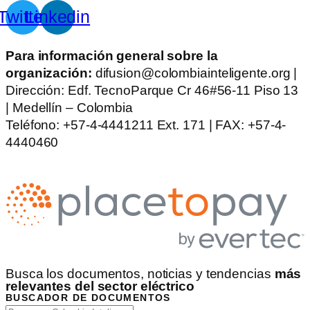
Twitter
Linkedin
Para información general sobre la
organización:
difusion@colombiainteligente.org |
Dirección: Edf. TecnoParque Cr 46#56-11 Piso 13
| Medellín – Colombia
Teléfono: +57-4-4441211 Ext. 171 | FAX: +57-4-
4440460
Busca los documentos, noticias y tendencias
más
relevantes del sector eléctrico
BUSCADOR DE DOCUMENTOS