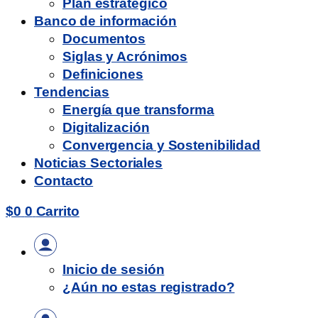
Plan estratégico
Banco de información
Documentos
Siglas y Acrónimos
Definiciones
Tendencias
Energía que transforma
Digitalización
Convergencia y Sostenibilidad
Noticias Sectoriales
Contacto
$
0
0
Carrito
Inicio de sesión
¿Aún no estas registrado?