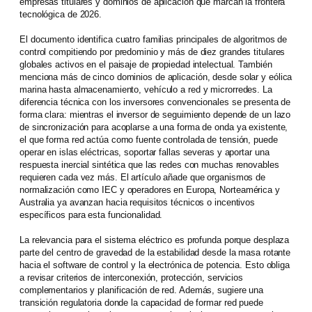
empresas titulares y dominios de aplicación que marcan la frontera
tecnológica de 2026.
El documento identifica cuatro familias principales de algoritmos de
control compitiendo por predominio y más de diez grandes titulares
globales activos en el paisaje de propiedad intelectual. También
menciona más de cinco dominios de aplicación, desde solar y eólica
marina hasta almacenamiento, vehículo a red y microrredes. La
diferencia técnica con los inversores convencionales se presenta de
forma clara: mientras el inversor de seguimiento depende de un lazo
de sincronización para acoplarse a una forma de onda ya existente,
el que forma red actúa como fuente controlada de tensión, puede
operar en islas eléctricas, soportar fallas severas y aportar una
respuesta inercial sintética que las redes con muchas renovables
requieren cada vez más. El artículo añade que organismos de
normalización como IEC y operadores en Europa, Norteamérica y
Australia ya avanzan hacia requisitos técnicos o incentivos
específicos para esta funcionalidad.
La relevancia para el sistema eléctrico es profunda porque desplaza
parte del centro de gravedad de la estabilidad desde la masa rotante
hacia el software de control y la electrónica de potencia. Esto obliga
a revisar criterios de interconexión, protección, servicios
complementarios y planificación de red. Además, sugiere una
transición regulatoria donde la capacidad de formar red puede