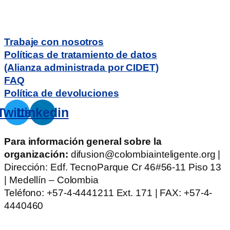
Trabaje con nosotros
Políticas de tratamiento de datos
(Alianza administrada por CIDET)
FAQ
Política de devoluciones
Twitter
Linkedin
Para información general sobre la
organización:
difusion@colombiainteligente.org |
Dirección: Edf. TecnoParque Cr 46#56-11 Piso 13
| Medellín – Colombia
Teléfono: +57-4-4441211 Ext. 171 | FAX: +57-4-
4440460