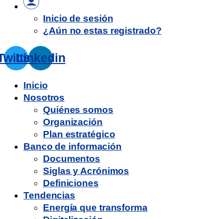
Inicio de sesión
¿Aún no estas registrado?
Twitter
Linkedin
Inicio
Nosotros
Quiénes somos
Organización
Plan estratégico
Banco de información
Documentos
Siglas y Acrónimos
Definiciones
Tendencias
Energía que transforma