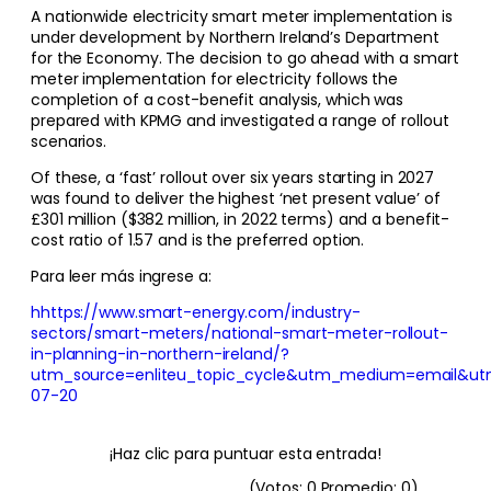
A nationwide electricity smart meter implementation is
under development by Northern Ireland’s Department
for the Economy. The decision to go ahead with a smart
meter implementation for electricity follows the
completion of a cost-benefit analysis, which was
prepared with KPMG and investigated a range of rollout
scenarios.
Of these, a ‘fast’ rollout over six years starting in 2027
was found to deliver the highest ‘net present value’ of
£301 million ($382 million, in 2022 terms) and a benefit-
cost ratio of 1.57 and is the preferred option.
Para leer más ingrese a:
hhttps://www.smart-energy.com/industry-
sectors/smart-meters/national-smart-meter-rollout-
in-planning-in-northern-ireland/?
utm_source=enliteu_topic_cycle&utm_medium=email&ut
07-20
¡Haz clic para puntuar esta entrada!
(Votos:
0
Promedio:
0
)