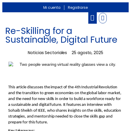
Mi cuenta
Registrarse
Banco de información
Noticias Sectoriales
Re-Skilling for a
Sustainable, Digital Future
Noticias Sectoriales
25 agosto, 2025
This article discusses the impact of the 4th Industrial Revolution
and the transition to green economies on the global labor market,
and the need for new skills in order to build a workforce ready for
a sustainable and digital future. It features an interview with
Sohaib Sheikh of IEEE, who shares insights on the skills, education
strategies, and mentorship needed to close the skills gap and
prepare for this future.
Key takeaways: