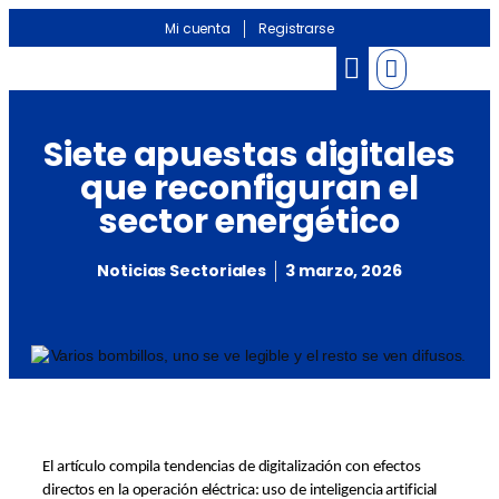
Mi cuenta
Registrarse
Banco de información
Noticias Sectoriales
Siete apuestas digitales
que reconfiguran el
sector energético
Noticias Sectoriales
3 marzo, 2026
El artículo compila tendencias de digitalización con efectos
directos en la operación eléctrica: uso de inteligencia artificial