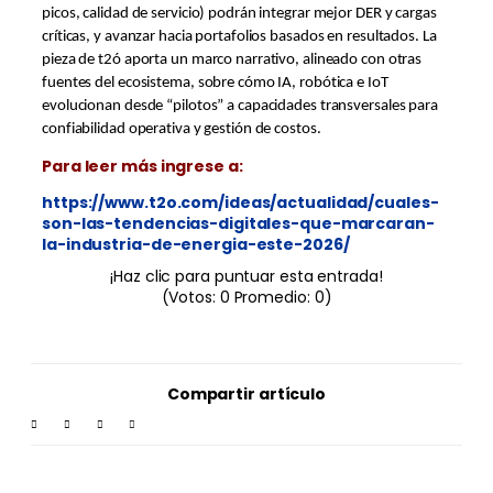
picos, calidad de servicio) podrán integrar mejor DER y cargas
críticas, y avanzar hacia portafolios basados en resultados. La
pieza de t2ó aporta un marco narrativo, alineado con otras
fuentes del ecosistema, sobre cómo IA, robótica e IoT
evolucionan desde “pilotos” a capacidades transversales para
confiabilidad operativa y gestión de costos.
Para leer más ingrese a:
https://www.t2o.com/ideas/actualidad/cuales-
son-las-tendencias-digitales-que-marcaran-
la-industria-de-energia-este-2026/
¡Haz clic para puntuar esta entrada!
(Votos:
0
Promedio:
0
)
Compartir artículo