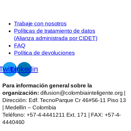
Trabaje con nosotros
Políticas de tratamiento de datos
(Alianza administrada por CIDET)
FAQ
Política de devoluciones
Twitter
Linkedin
Para información general sobre la
organización:
difusion@colombiainteligente.org |
Dirección: Edf. TecnoParque Cr 46#56-11 Piso 13
| Medellín – Colombia
Teléfono: +57-4-4441211 Ext. 171 | FAX: +57-4-
4440460