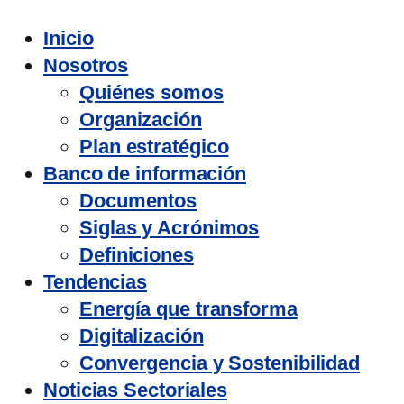
Inicio
Nosotros
Quiénes somos
Organización
Plan estratégico
Banco de información
Documentos
Siglas y Acrónimos
Definiciones
Tendencias
Energía que transforma
Digitalización
Convergencia y Sostenibilidad
Noticias Sectoriales