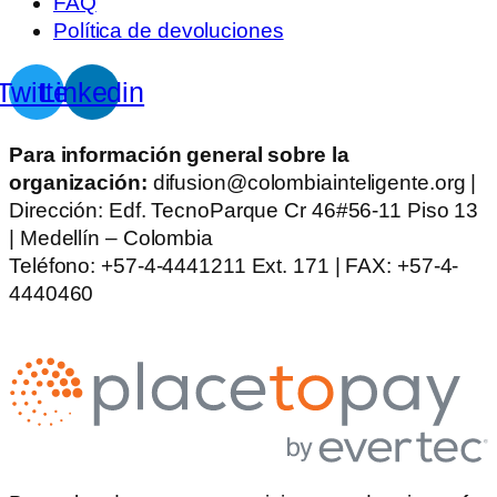
FAQ
Política de devoluciones
Twitter
Linkedin
Para información general sobre la
organización:
difusion@colombiainteligente.org |
Dirección: Edf. TecnoParque Cr 46#56-11 Piso 13
| Medellín – Colombia
Teléfono: +57-4-4441211 Ext. 171 | FAX: +57-4-
4440460