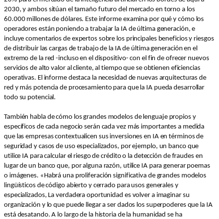
2030, y ambos sitúan el tamaño futuro del mercado en torno a los
60.000 millones de dólares. Este informe examina por qué y cómo los
operadores están poniendo a trabajar la IA de última generación, e
incluye comentarios de expertos sobre los principales beneficios y riesgos
de distribuir las cargas de trabajo de la IA de última generación en el
extremo de la red -incluso en el dispositivo- con el fin de ofrecer nuevos
servicios de alto valor al cliente, al tiempo que se obtienen eficiencias
operativas. El informe destaca la necesidad de nuevas arquitecturas de
red y más potencia de procesamiento para que la IA pueda desarrollar
todo su potencial.
También habla de cómo los grandes modelos de lenguaje propios y
específicos de cada negocio serán cada vez más importantes a medida
que las empresas contextualicen sus inversiones en IA en términos de
seguridad y casos de uso especializados, por ejemplo, un banco que
utilice IA para calcular el riesgo de crédito o la detección de fraudes en
lugar de un banco que, por alguna razón, utilice IA para generar poemas
o imágenes. «Habrá una proliferación significativa de grandes modelos
lingüísticos de código abierto y cerrado para usos generales y
especializados, La verdadera oportunidad es volver a imaginar su
organización y lo que puede llegar a ser dados los superpoderes que la IA
está desatando. A lo largo de la historia de la humanidad se ha