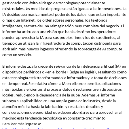
gestionado con éxito el riesgo de tecnologías potencialmente
existenciales, las medidas de progreso están ligadas a las innovaciones. La
IA desbloquea masivamente el poder de los datos, que es tan importante
o más que Internet, los ordenadores personales, los teléfonos
inteligentes, se trata de una reimaginación muy completa del negocio. El
informe ha articulado una visión que habla de cómo los operadores
pueden aprovechar la IA para sus propios fines y los de sus clientes, al
tiempo que utilizan la infraestructura de computación distribuida para
abrir aún más nuevos ingresos ofreciendo la sobrecarga de AI compute
como un servicio.
El informe destaca la creciente relevancia de la inteligencia artificial (IA) en
dispositivos periféricos o «en el borde» (edge en inglés), resaltando cómo
esta tecnología está transformando la informática y la toma de decisiones
en tiempo real. Se enfatiza cómo la IA en el borde permite aplicaciones
más rápidas y eficientes al procesar datos directamente en dispositivos
locales, reduciendo la dependencia de la nube. Además, el informe
subraya su aplicabilidad en una amplia gama de industrias, desde la
atención médica hasta la fabricación, y resalta los desafíos y
consideraciones de seguridad que deben abordarse para aprovechar al
máximo esta tendencia tecnológica en constante crecimiento.
Para leer más ingrese a: