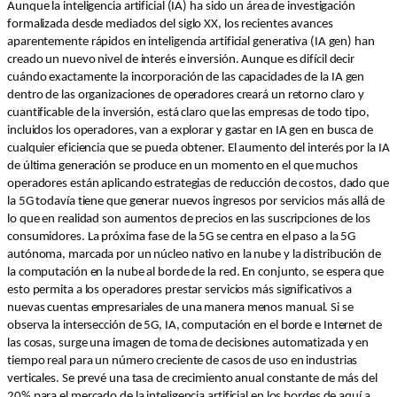
Aunque la inteligencia artificial (IA) ha sido un área de investigación
formalizada desde mediados del siglo XX, los recientes avances
aparentemente rápidos en inteligencia artificial generativa (IA gen) han
creado un nuevo nivel de interés e inversión. Aunque es difícil decir
cuándo exactamente la incorporación de las capacidades de la IA gen
dentro de las organizaciones de operadores creará un retorno claro y
cuantificable de la inversión, está claro que las empresas de todo tipo,
incluidos los operadores, van a explorar y gastar en IA gen en busca de
cualquier eficiencia que se pueda obtener. El aumento del interés por la IA
de última generación se produce en un momento en el que muchos
operadores están aplicando estrategias de reducción de costos, dado que
la 5G todavía tiene que generar nuevos ingresos por servicios más allá de
lo que en realidad son aumentos de precios en las suscripciones de los
consumidores. La próxima fase de la 5G se centra en el paso a la 5G
autónoma, marcada por un núcleo nativo en la nube y la distribución de
la computación en la nube al borde de la red. En conjunto, se espera que
esto permita a los operadores prestar servicios más significativos a
nuevas cuentas empresariales de una manera menos manual. Si se
observa la intersección de 5G, IA, computación en el borde e Internet de
las cosas, surge una imagen de toma de decisiones automatizada y en
tiempo real para un número creciente de casos de uso en industrias
verticales. Se prevé una tasa de crecimiento anual constante de más del
20% para el mercado de la inteligencia artificial en los bordes de aquí a