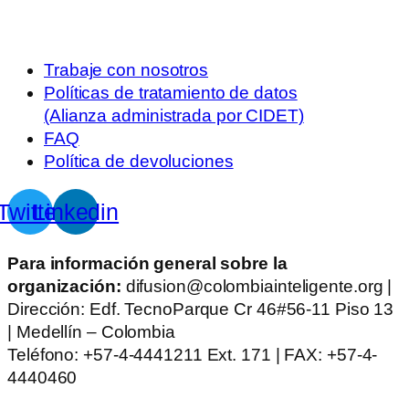
Trabaje con nosotros
Políticas de tratamiento de datos
(Alianza administrada por CIDET)
FAQ
Política de devoluciones
Twitter
Linkedin
Para información general sobre la
organización:
difusion@colombiainteligente.org |
Dirección: Edf. TecnoParque Cr 46#56-11 Piso 13
| Medellín – Colombia
Teléfono: +57-4-4441211 Ext. 171 | FAX: +57-4-
4440460