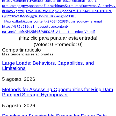
https://content.rcrwireless.com/ai_on_edge_editorial_report?
utm_campaign=Sponsored%20Webinars&utm_medium=email&_hsmi=27
8BIiasV7gptqFjT-YxdFJNaCt9yuiBq6vBBpoc7AmLiTI06AcK0FbT301HCq-
QXR9dzWAJMcWJggYe_XZvcvTFKXYe4gnhGDKL-
_ljAxviqxIlurk&utm_content=270345289&utm_source=hs_email
https://8928696.fs1.hubspotusercontent-
na1.net/hubfs/8928696/ARD026_A1_on_the_edge_V4.pdf
¡Haz clic para puntuar esta entrada!
(Votos:
0
Promedio:
0
)
Compartir artículo
Más tendencias relacionadas
Large Loads: Behaviors, Capabilities, and
Limitations
5 agosto, 2026
Methods for Assessing Opportunities for Ring Dam
Pumped Storage Hydropower
5 agosto, 2026
Developing Sustainable System for Future Data