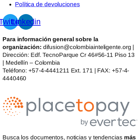
Política de devoluciones
Twitter
Linkedin
Para información general sobre la
organización:
difusion@colombiainteligente.org |
Dirección: Edf. TecnoParque Cr 46#56-11 Piso 13
| Medellín – Colombia
Teléfono: +57-4-4441211 Ext. 171 | FAX: +57-4-
4440460
Busca los documentos, noticias y tendencias
más