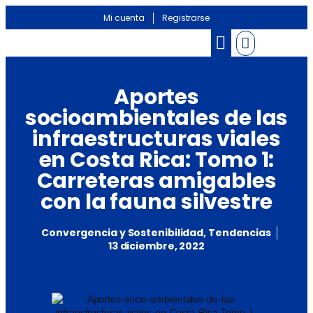
Mi cuenta
Registrarse
Banco de información
Noticias Sectoriales
Aportes
socioambientales de las
infraestructuras viales
en Costa Rica: Tomo 1:
Carreteras amigables
con la fauna silvestre
Convergencia y Sostenibilidad
,
Tendencias
13 diciembre, 2022