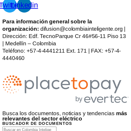
Twitter
Linkedin
Para información general sobre la
organización:
difusion@colombiainteligente.org |
Dirección: Edf. TecnoParque Cr 46#56-11 Piso 13
| Medellín – Colombia
Teléfono: +57-4-4441211 Ext. 171 | FAX: +57-4-
4440460
Busca los documentos, noticias y tendencias
más
relevantes del sector eléctrico
BUSCADOR DE DOCUMENTOS