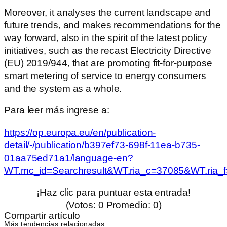
Moreover, it analyses the current landscape and
future trends, and makes recommendations for the
way forward, also in the spirit of the latest policy
initiatives, such as the recast Electricity Directive
(EU) 2019/944, that are promoting fit-for-purpose
smart metering of service to energy consumers
and the system as a whole.
Para leer más ingrese a:
https://op.europa.eu/en/publication-
detail/-/publication/b397ef73-698f-11ea-b735-
01aa75ed71a1/language-en?
WT.mc_id=Searchresult&WT.ria_c=37085&WT.ria_
¡Haz clic para puntuar esta entrada!
(Votos:
0
Promedio:
0
)
Compartir artículo
Más tendencias relacionadas