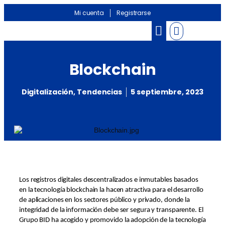
Mi cuenta
Registrarse
Banco de información
Noticias Sectoriales
Blockchain
Digitalización
,
Tendencias
5 septiembre, 2023
Los registros digitales descentralizados e inmutables basados
en la tecnología blockchain la hacen atractiva para el desarrollo
de aplicaciones en los sectores público y privado, donde la
integridad de la información debe ser segura y transparente. El
Grupo BID ha acogido y promovido la adopción de la tecnología