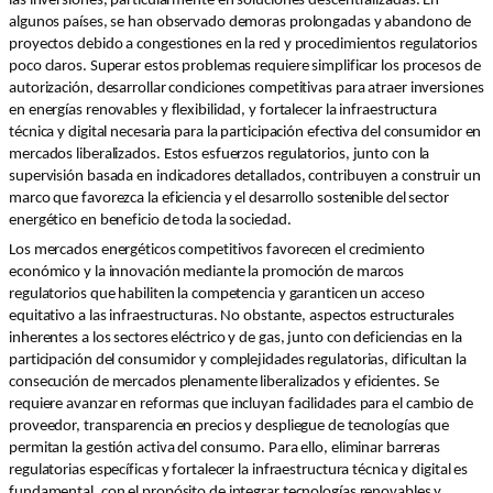
las inversiones, particularmente en soluciones descentralizadas. En
algunos países, se han observado demoras prolongadas y abandono de
proyectos debido a congestiones en la red y procedimientos regulatorios
poco claros. Superar estos problemas requiere simplificar los procesos de
autorización, desarrollar condiciones competitivas para atraer inversiones
en energías renovables y flexibilidad, y fortalecer la infraestructura
técnica y digital necesaria para la participación efectiva del consumidor en
mercados liberalizados. Estos esfuerzos regulatorios, junto con la
supervisión basada en indicadores detallados, contribuyen a construir un
marco que favorezca la eficiencia y el desarrollo sostenible del sector
energético en beneficio de toda la sociedad.
Los mercados energéticos competitivos favorecen el crecimiento
económico y la innovación mediante la promoción de marcos
regulatorios que habiliten la competencia y garanticen un acceso
equitativo a las infraestructuras. No obstante, aspectos estructurales
inherentes a los sectores eléctrico y de gas, junto con deficiencias en la
participación del consumidor y complejidades regulatorias, dificultan la
consecución de mercados plenamente liberalizados y eficientes. Se
requiere avanzar en reformas que incluyan facilidades para el cambio de
proveedor, transparencia en precios y despliegue de tecnologías que
permitan la gestión activa del consumo. Para ello, eliminar barreras
regulatorias específicas y fortalecer la infraestructura técnica y digital es
fundamental, con el propósito de integrar tecnologías renovables y