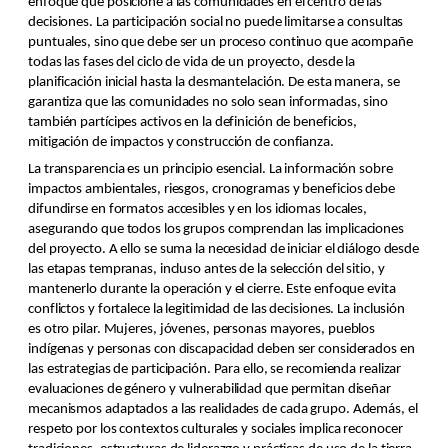
enfoque que posicione a las comunidades en el centro de las
decisiones. La participación social no puede limitarse a consultas
puntuales, sino que debe ser un proceso continuo que acompañe
todas las fases del ciclo de vida de un proyecto, desde la
planificación inicial hasta la desmantelación. De esta manera, se
garantiza que las comunidades no solo sean informadas, sino
también partícipes activos en la definición de beneficios,
mitigación de impactos y construcción de confianza.
La transparencia es un principio esencial. La información sobre
impactos ambientales, riesgos, cronogramas y beneficios debe
difundirse en formatos accesibles y en los idiomas locales,
asegurando que todos los grupos comprendan las implicaciones
del proyecto. A ello se suma la necesidad de iniciar el diálogo desde
las etapas tempranas, incluso antes de la selección del sitio, y
mantenerlo durante la operación y el cierre. Este enfoque evita
conflictos y fortalece la legitimidad de las decisiones. La inclusión
es otro pilar. Mujeres, jóvenes, personas mayores, pueblos
indígenas y personas con discapacidad deben ser considerados en
las estrategias de participación. Para ello, se recomienda realizar
evaluaciones de género y vulnerabilidad que permitan diseñar
mecanismos adaptados a las realidades de cada grupo. Además, el
respeto por los contextos culturales y sociales implica reconocer