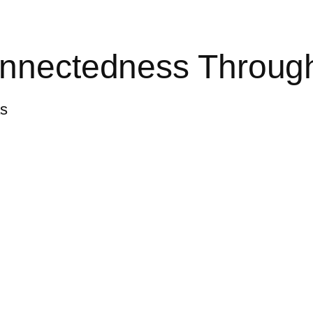
onnectedness Throug
as