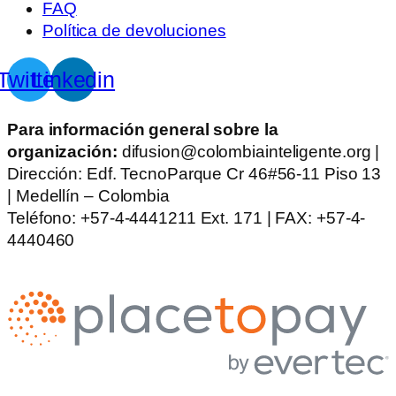
FAQ
Política de devoluciones
Twitter
Linkedin
Para información general sobre la
organización:
difusion@colombiainteligente.org |
Dirección: Edf. TecnoParque Cr 46#56-11 Piso 13
| Medellín – Colombia
Teléfono: +57-4-4441211 Ext. 171 | FAX: +57-4-
4440460