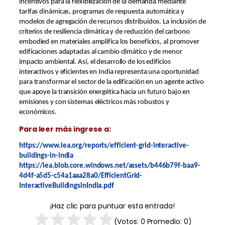
incentivos para la flexibilización de la demanda mediante
tarifas dinámicas, programas de respuesta automática y
modelos de agregación de recursos distribuidos. La inclusión de
criterios de resiliencia climática y de reducción del carbono
embodied en materiales amplifica los beneficios, al promover
edificaciones adaptadas al cambio climático y de menor
impacto ambiental. Así, el desarrollo de los edificios
interactivos y eficientes en India representa una oportunidad
para transformar el sector de la edificación en un agente activo
que apoye la transición energética hacia un futuro bajo en
emisiones y con sistemas eléctricos más robustos y
económicos.
Para leer más ingrese a:
https://www.iea.org/reports/efficient-grid-interactive-
buildings-in-india
https://iea.blob.core.windows.net/assets/b446b79f-baa9-
4d4f-a5d5-c54a1aaa28a0/EfficientGrid-
InteractiveBuildingsinIndia.pdf
¡Haz clic para puntuar esta entrada!
(Votos:
0
Promedio:
0
)