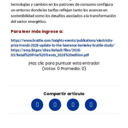
tecnologías y cambios en los patrones de consumo configura
un entorno donde las tarifas reflejan tanto los avances en
sostenibilidad como los desafíos asociados a la transformación
del sector energético.
Para leer más ingrese a:
https://www.brattle.com/insights-events/publications/electricity-
price-trends-2026-update-to-the-lawrence-berkeley-brattle-study/
https://emp.lbl.gov/sites/default/files/2026-
03/Retail%20Price%20Trends_2026%20edition.pdf
¡Haz clic para puntuar esta entrada!
(Votos:
0
Promedio:
0
)
Compartir artículo