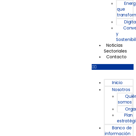
Energ
que
transfor
Digita
Conve
y
Sostenibi
Noticias
Sectoriales
Contacto
Inicio
Nosotros
Quié
somos
Orga
Plan
estratég
Banco de
información