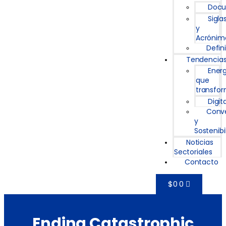
Doc
Sigla
y
Acrónim
Defin
Tendencia
Ener
que
transfo
Digit
Conv
y
Sostenibi
Noticias
Sectoriales
Contacto
$
0
0
Ending Catastrophic