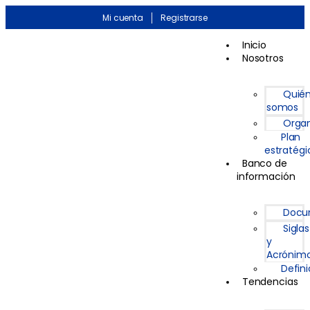
Mi cuenta
Registrarse
Inicio
Nosotros
Quié
somos
Organ
Plan
estratégi
Banco de
información
Docu
Siglas
y
Acrónim
Defin
Tendencias