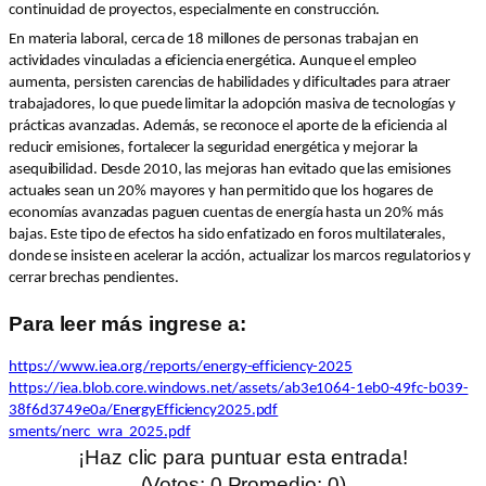
continuidad de proyectos, especialmente en construcción.
En materia laboral, cerca de 18 millones de personas trabajan en
actividades vinculadas a eficiencia energética. Aunque el empleo
aumenta, persisten carencias de habilidades y dificultades para atraer
trabajadores, lo que puede limitar la adopción masiva de tecnologías y
prácticas avanzadas. Además, se reconoce el aporte de la eficiencia al
reducir emisiones, fortalecer la seguridad energética y mejorar la
asequibilidad. Desde 2010, las mejoras han evitado que las emisiones
actuales sean un 20% mayores y han permitido que los hogares de
economías avanzadas paguen cuentas de energía hasta un 20% más
bajas. Este tipo de efectos ha sido enfatizado en foros multilaterales,
donde se insiste en acelerar la acción, actualizar los marcos regulatorios y
cerrar brechas pendientes.
Para leer más ingrese a:
https://www.iea.org/reports/energy-efficiency-2025
https://iea.blob.core.windows.net/assets/ab3e1064-1eb0-49fc-b039-
38f6d3749e0a/EnergyEfficiency2025.pdf
sments/nerc_wra_2025.pdf
¡Haz clic para puntuar esta entrada!
(Votos:
0
Promedio:
0
)