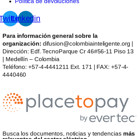
Política de devoluciones
Twitter
Linkedin
Para información general sobre la
organización:
difusion@colombiainteligente.org |
Dirección: Edf. TecnoParque Cr 46#56-11 Piso 13
| Medellín – Colombia
Teléfono: +57-4-4441211 Ext. 171 | FAX: +57-4-
4440460
Busca los documentos, noticias y tendencias
más