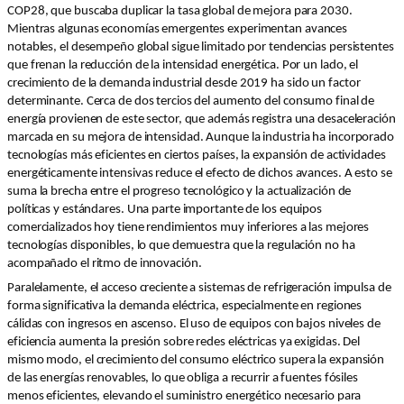
COP28, que buscaba duplicar la tasa global de mejora para 2030.
Mientras algunas economías emergentes experimentan avances
notables, el desempeño global sigue limitado por tendencias persistentes
que frenan la reducción de la intensidad energética. Por un lado, el
crecimiento de la demanda industrial desde 2019 ha sido un factor
determinante. Cerca de dos tercios del aumento del consumo final de
energía provienen de este sector, que además registra una desaceleración
marcada en su mejora de intensidad. Aunque la industria ha incorporado
tecnologías más eficientes en ciertos países, la expansión de actividades
energéticamente intensivas reduce el efecto de dichos avances. A esto se
suma la brecha entre el progreso tecnológico y la actualización de
políticas y estándares. Una parte importante de los equipos
comercializados hoy tiene rendimientos muy inferiores a las mejores
tecnologías disponibles, lo que demuestra que la regulación no ha
acompañado el ritmo de innovación.
Paralelamente, el acceso creciente a sistemas de refrigeración impulsa de
forma significativa la demanda eléctrica, especialmente en regiones
cálidas con ingresos en ascenso. El uso de equipos con bajos niveles de
eficiencia aumenta la presión sobre redes eléctricas ya exigidas. Del
mismo modo, el crecimiento del consumo eléctrico supera la expansión
de las energías renovables, lo que obliga a recurrir a fuentes fósiles
menos eficientes, elevando el suministro energético necesario para