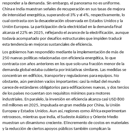
responder a la demanda. Sin embargo, el panorama no es uniforme.
China e India muestran señales de recuperación en sus tasas de mejora
de intensidad energética, superando el 3% y el 4%, respectivamente, lo
cual contrasta con la desaceleración observada en Estados Unidos y la
Unión Europea. La participación de la electricidad en la demanda final
alcanza el 22% en 2025, reflejando el avance de la electrificación, aunque
todavía acompañado por desafíos estructurales que impiden traducir
esta tendencia en mejoras sustanciales de eficiencia.
Los gobiernos han respondido mediante la implementación de más de
250 nuevas políticas relacionadas con eficiencia energética, lo que
contrasta con años anteriores en los que solo una fracción menor de la
demanda global estaba cubierta por iniciativas similares. Las medidas se
concentran en edificios, transporte y regulaciones para equipos. No
obstante, aún persisten vacíos importantes: casi la mitad del mundo
carece de estándares obligatorios para edificaciones nuevas, y dos tercios
de los países no cuentan con requisitos mínimos para motores
industriales. En paralelo, la inversión en eficiencia alcanza casi USD 800
mil millones en 2025, impulsada en gran medida por China, la Unión
Europea y Estados Unidos. Aun así, regiones como África experimentan
retrocesos, mientras que India, el Sudeste Asiático y Oriente Medio
muestran un dinamismo creciente. El incremento de costos en materiales
y la reducción de ciertos apoyos públicos también complican la