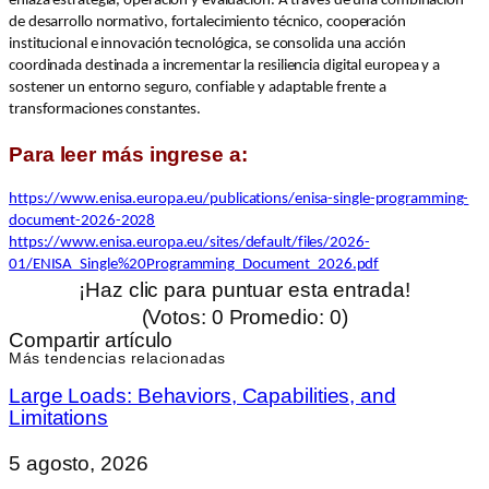
enlaza estrategia, operación y evaluación. A través de una combinación
de desarrollo normativo, fortalecimiento técnico, cooperación
institucional e innovación tecnológica, se consolida una acción
coordinada destinada a incrementar la resiliencia digital europea y a
sostener un entorno seguro, confiable y adaptable frente a
transformaciones constantes.
Para leer más ingrese a:
https://www.enisa.europa.eu/publications/enisa-single-programming-
document-2026-2028
https://www.enisa.europa.eu/sites/default/files/2026-
01/ENISA_Single%20Programming_Document_2026.pdf
¡Haz clic para puntuar esta entrada!
(Votos:
0
Promedio:
0
)
Compartir artículo
Más tendencias relacionadas
Large Loads: Behaviors, Capabilities, and
Limitations
5 agosto, 2026