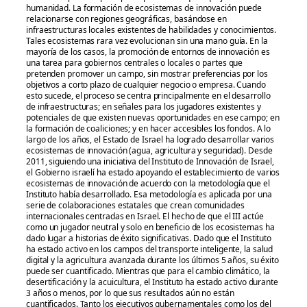
humanidad. La formación de ecosistemas de innovación puede
relacionarse con regiones geográficas, basándose en
infraestructuras locales existentes de habilidades y conocimientos.
Tales ecosistemas rara vez evolucionan sin una mano guía. En la
mayoría de los casos, la promoción de entornos de innovación es
una tarea para gobiernos centrales o locales o partes que
pretenden promover un campo, sin mostrar preferencias por los
objetivos a corto plazo de cualquier negocio o empresa. Cuando
esto sucede, el proceso se centra principalmente en el desarrollo
de infraestructuras; en señales para los jugadores existentes y
potenciales de que existen nuevas oportunidades en ese campo; en
la formación de coaliciones; y en hacer accesibles los fondos. A lo
largo de los años, el Estado de Israel ha logrado desarrollar varios
ecosistemas de innovación (agua, agricultura y seguridad). Desde
2011, siguiendo una iniciativa del Instituto de Innovación de Israel,
el Gobierno israelí ha estado apoyando el establecimiento de varios
ecosistemas de innovación de acuerdo con la metodología que el
Instituto había desarrollado. Esa metodología es aplicada por una
serie de colaboraciones estatales que crean comunidades
internacionales centradas en Israel. El hecho de que el III actúe
como un jugador neutral y solo en beneficio de los ecosistemas ha
dado lugar a historias de éxito significativas. Dado que el Instituto
ha estado activo en los campos del transporte inteligente, la salud
digital y la agricultura avanzada durante los últimos 5 años, su éxito
puede ser cuantificado. Mientras que para el cambio climático, la
desertificación y la acuicultura, el Instituto ha estado activo durante
3 años o menos, por lo que sus resultados aún no están
cuantificados. Tanto los ejecutivos gubernamentales como los del