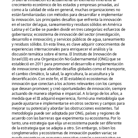
crecimiento económico de los estados y empresas privadas, así
como a la calidad de vida en general, muchas organizaciones no
están familiarizadas con métodos para desarrollar e implementar
la innovación. Los principales desafíos que enfrenta la innovación
en el sector del agua, saneamiento y residuos sólidos en América
Latina y el Caribe se pueden dividir en tres categorías: esfuerzos de
gobernanza; ecosistema de innovación del sector (investigación,
desarrollo e innovación), y servicios públicos de agua, saneamiento
y residuos sólidos. En esta línea, es clave adquirir conocimientos de
experiencias internacionales para enriquecer el análisis y la
discusión temática sobre el tema. El Instituto de Innovación de
Israel (III) es una Organización No Gubernamental (ONG) que se
estableció en 2011 para promover el desarrollo e implementación
de innovaciones que aborden desafíos globales como el transporte,
el cambio climático, la salud, la agricultura, la acuicultura y la
desertificación. Con este fin, el III estableció ecosistemas de
innovación que conectan a los actores relevantes con los campos
que desean promover, y creó oportunidades de innovación, siempre
actuando de manera objetiva e imparcial. A lo largo de los años, a
medida que el III adquirió experiencia, formó una metodología que
puede ajustarse e implementarse en otros sectores y campos para
mejorar su potencial y abordar las obstrucciones existentes. Tal
metodología puede ser adoptada por ONG, países y regiones de
acuerdo con las barreras que experimenta su ecosistema. Por lo
tanto, una estrategia que elija un ecosistema puede ser diferente
de la estrategia que se adapta a otro. Sin embargo, si bien los
conglomerados y ecosistemas de innovación pueden variar, se
puede encontrar un esquema operativo común y organizativo en