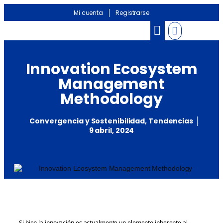
Mi cuenta
Registrarse
Banco de información
Noticias Sectoriales
Innovation Ecosystem
Management
Methodology
Convergencia y Sostenibilidad
,
Tendencias
9 abril, 2024
Si bien la innovación es actualmente un elemento inherente al