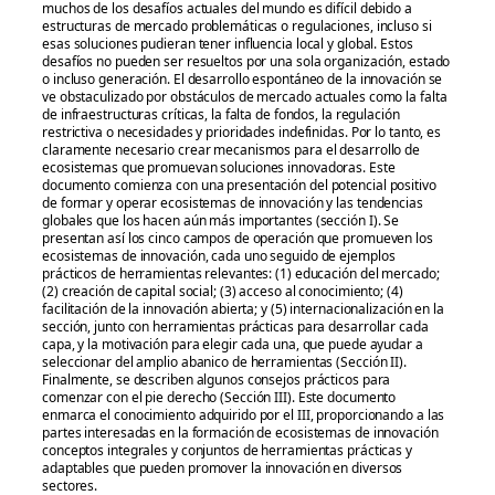
muchos de los desafíos actuales del mundo es difícil debido a
estructuras de mercado problemáticas o regulaciones, incluso si
esas soluciones pudieran tener influencia local y global. Estos
desafíos no pueden ser resueltos por una sola organización, estado
o incluso generación. El desarrollo espontáneo de la innovación se
ve obstaculizado por obstáculos de mercado actuales como la falta
de infraestructuras críticas, la falta de fondos, la regulación
restrictiva o necesidades y prioridades indefinidas. Por lo tanto, es
claramente necesario crear mecanismos para el desarrollo de
ecosistemas que promuevan soluciones innovadoras. Este
documento comienza con una presentación del potencial positivo
de formar y operar ecosistemas de innovación y las tendencias
globales que los hacen aún más importantes (sección I). Se
presentan así los cinco campos de operación que promueven los
ecosistemas de innovación, cada uno seguido de ejemplos
prácticos de herramientas relevantes: (1) educación del mercado;
(2) creación de capital social; (3) acceso al conocimiento; (4)
facilitación de la innovación abierta; y (5) internacionalización en la
sección, junto con herramientas prácticas para desarrollar cada
capa, y la motivación para elegir cada una, que puede ayudar a
seleccionar del amplio abanico de herramientas (Sección II).
Finalmente, se describen algunos consejos prácticos para
comenzar con el pie derecho (Sección III). Este documento
enmarca el conocimiento adquirido por el III, proporcionando a las
partes interesadas en la formación de ecosistemas de innovación
conceptos integrales y conjuntos de herramientas prácticas y
adaptables que pueden promover la innovación en diversos
sectores.