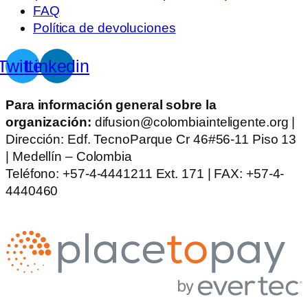
FAQ
Política de devoluciones
Twitter
Linkedin
Para información general sobre la
organización:
difusion@colombiainteligente.org |
Dirección: Edf. TecnoParque Cr 46#56-11 Piso 13
| Medellín – Colombia
Teléfono: +57-4-4441211 Ext. 171 | FAX: +57-4-
4440460