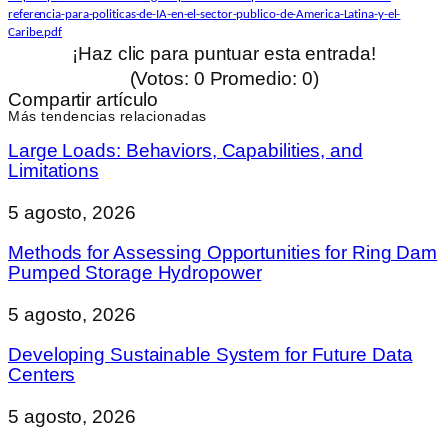
referencia-para-politicas-de-IA-en-el-sector-publico-de-America-Latina-y-el-
Caribe.pdf
¡Haz clic para puntuar esta entrada!
(Votos:
0
Promedio:
0
)
Compartir artículo
Más tendencias relacionadas
Large Loads: Behaviors, Capabilities, and
Limitations
5 agosto, 2026
Methods for Assessing Opportunities for Ring Dam
Pumped Storage Hydropower
5 agosto, 2026
Developing Sustainable System for Future Data
Centers
5 agosto, 2026