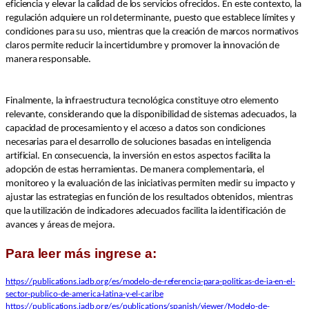
eficiencia y elevar la calidad de los servicios ofrecidos. En este contexto, la
regulación adquiere un rol determinante, puesto que establece límites y
condiciones para su uso, mientras que la creación de marcos normativos
claros permite reducir la incertidumbre y promover la innovación de
manera responsable.
Finalmente, la infraestructura tecnológica constituye otro elemento
relevante, considerando que la disponibilidad de sistemas adecuados, la
capacidad de procesamiento y el acceso a datos son condiciones
necesarias para el desarrollo de soluciones basadas en inteligencia
artificial. En consecuencia, la inversión en estos aspectos facilita la
adopción de estas herramientas. De manera complementaria, el
monitoreo y la evaluación de las iniciativas permiten medir su impacto y
ajustar las estrategias en función de los resultados obtenidos, mientras
que la utilización de indicadores adecuados facilita la identificación de
avances y áreas de mejora.
Para leer más ingrese a:
https://publications.iadb.org/es/modelo-de-referencia-para-politicas-de-ia-en-el-
sector-publico-de-america-latina-y-el-caribe
https://publications.iadb.org/es/publications/spanish/viewer/Modelo-de-