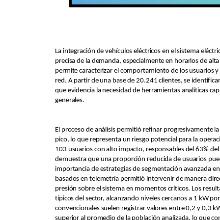
La integración de vehículos eléctricos en el sistema elé
precisa de la demanda, especialmente en horarios de alta 
permite caracterizar el comportamiento de los usuarios y d
red. A partir de una base de 20.241 clientes, se identifica
que evidencia la necesidad de herramientas analíticas ca
generales.
El proceso de análisis permitió refinar progresivamente l
pico, lo que representa un riesgo potencial para la opera
103 usuarios con alto impacto, responsables del 63% del 
demuestra que una proporción reducida de usuarios puede
importancia de estrategias de segmentación avanzada en 
basados en telemetría permitió intervenir de manera dire
presión sobre el sistema en momentos críticos. Los resul
típicos del sector, alcanzando niveles cercanos a 1 kW p
convencionales suelen registrar valores entre 0,2 y 0,3 
superior al promedio de la población analizada, lo que c