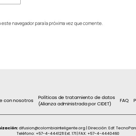
n este navegador para la próxima vez que comente.
Políticas de tratamiento de datos
e con nosotros
FAQ
P
(Alianza administrada por CIDET)
nización:
difusion@colombiainteligente.org | Dirección: Edf. TecnoPar
Teléfono: +57-4-4441211 Ext. 171 | FAX: +57-4-4440460