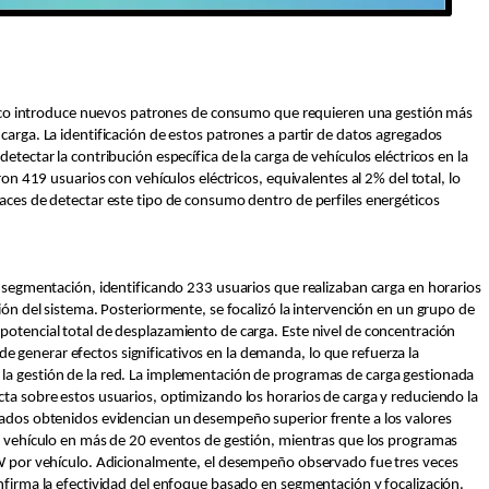
ctrico introduce nuevos patrones de consumo que requieren una gestión más
carga. La identificación de estos patrones a partir de datos agregados
etectar la contribución específica de la carga de vehículos eléctricos en la
ron 419 usuarios con vehículos eléctricos, equivalentes al 2% del total, lo
paces de detectar este tipo de consumo dentro de perfiles energéticos
a segmentación, identificando 233 usuarios que realizaban carga en horarios
ción del sistema. Posteriormente, se focalizó la intervención en un grupo de
potencial total de desplazamiento de carga. Este nivel de concentración
 generar efectos significativos en la demanda, lo que refuerza la
la gestión de la red. La implementación de programas de carga gestionada
cta sobre estos usuarios, optimizando los horarios de carga y reduciendo la
tados obtenidos evidencian un desempeño superior frente a los valores
or vehículo en más de 20 eventos de gestión, mientras que los programas
kW por vehículo. Adicionalmente, el desempeño observado fue tres veces
onfirma la efectividad del enfoque basado en segmentación y focalización.