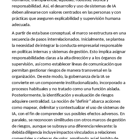
humanos, transparencia, equidad, robustez técnica y
responsabilidad. Así, el desarrollo y uso de sistemas de IA
deben alinearse con valores centrados en las personas y con
prácticas que aseguren explicabilidad y supervisión humana
adecuada.
A partir de esta base conceptual, el marco se estructura en una
secuencia de pasos interrelacionados. Inicialmente, se plantea
la necesidad de integrar la conducta empresarial responsable
en políticas internas y sistemas de gestión. Esto implica asignar
responsabilidades claras a la alta dirección y a los órganos de
supervisión, así como establecer líneas de comunicación que
permitan gestionar riesgos de manera transversal en la
organización. De este modo, la gobernanza de la IA se
convierte en un componente institucionalizado, incorporado a
procesos habituales y no tratado como una función aislada.
Posteriormente, la identificación y evaluación de riesgos
adquiere centralidad. La noción de “definir” abarca acciones
como mapear, delimitar y contextualizar el uso de sistemas de
IA, con el fin de comprender sus posibles efectos adversos. En
paralelo, se reconocen similitudes con otros marcos de gestión
de riesgos, aunque se subraya una diferencia relevante: la
debida diligencia incluye impactos vinculados a relaciones
comerciales y cadenas de valor, ampliando así el ámbito de