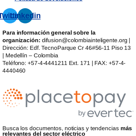
Twitter
Linkedin
Para información general sobre la
organización:
difusion@colombiainteligente.org |
Dirección: Edf. TecnoParque Cr 46#56-11 Piso 13
| Medellín – Colombia
Teléfono: +57-4-4441211 Ext. 171 | FAX: +57-4-
4440460
Busca los documentos, noticias y tendencias
más
relevantes del sector eléctrico