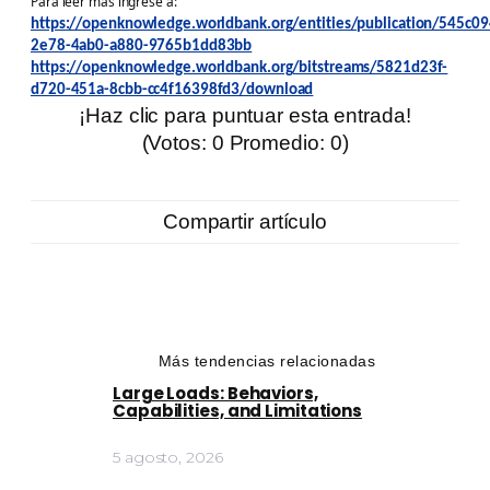
Para leer más ingrese a:
https://openknowledge.worldbank.org/entities/publication/545c09
2e78-4ab0-a880-9765b1dd83bb
https://openknowledge.worldbank.org/bitstreams/5821d23f-
d720-451a-8cbb-cc4f16398fd3/download
¡Haz clic para puntuar esta entrada!
(Votos:
0
Promedio:
0
)
Compartir artículo
Más tendencias relacionadas
Large Loads: Behaviors,
Capabilities, and Limitations
5 agosto, 2026