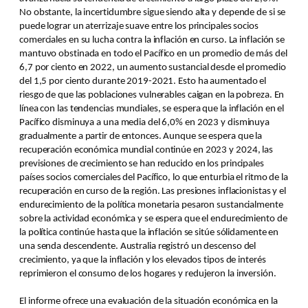
No obstante, la incertidumbre sigue siendo alta y depende de si se
puede lograr un aterrizaje suave entre los principales socios
comerciales en su lucha contra la inflación en curso. La inflación se
mantuvo obstinada en todo el Pacífico en un promedio de más del
6,7 por ciento en 2022, un aumento sustancial desde el promedio
del 1,5 por ciento durante 2019-2021. Esto ha aumentado el
riesgo de que las poblaciones vulnerables caigan en la pobreza. En
línea con las tendencias mundiales, se espera que la inflación en el
Pacífico disminuya a una media del 6,0% en 2023 y disminuya
gradualmente a partir de entonces. Aunque se espera que la
recuperación económica mundial continúe en 2023 y 2024, las
previsiones de crecimiento se han reducido en los principales
países socios comerciales del Pacífico, lo que enturbia el ritmo de la
recuperación en curso de la región. Las presiones inflacionistas y el
endurecimiento de la política monetaria pesaron sustancialmente
sobre la actividad económica y se espera que el endurecimiento de
la política continúe hasta que la inflación se sitúe sólidamente en
una senda descendente. Australia registró un descenso del
crecimiento, ya que la inflación y los elevados tipos de interés
reprimieron el consumo de los hogares y redujeron la inversión.
El informe ofrece una evaluación de la situación económica en la