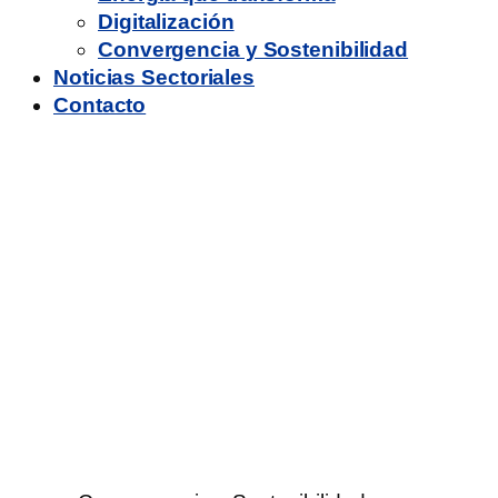
Digitalización
Convergencia y Sostenibilidad
Noticias Sectoriales
Contacto
Pacific Economic
Update, August 2023:
Recovering in the Midst
of Uncertainty – Special
Focus : Harnessing the
Benefits of Pacific
Migration