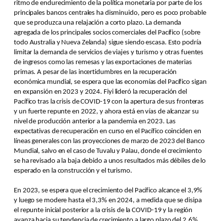
ritmo de endurecimiento de la política monetaria por parte de los
principales bancos centrales ha disminuido, pero es poco probable
que se produzca una relajación a corto plazo. La demanda
agregada de los principales socios comerciales del Pacífico (sobre
todo Australia y Nueva Zelanda) sigue siendo escasa. Esto podría
limitar la demanda de servicios de viajes y turismo y otras fuentes
de ingresos como las remesas y las exportaciones de materias
primas. A pesar de las incertidumbres en la recuperación
económica mundial, se espera que las economías del Pacífico sigan
en expansión en 2023 y 2024. Fiyi lideró la recuperación del
Pacífico tras la crisis de COVID-19 con la apertura de sus fronteras
y un fuerte repunte en 2022, y ahora está en vías de alcanzar su
nivel de producción anterior a la pandemia en 2023. Las
expectativas de recuperación en curso en el Pacífico coinciden en
líneas generales con las proyecciones de marzo de 2023 del Banco
Mundial, salvo en el caso de Tuvalu y Palau, donde el crecimiento
se ha revisado a la baja debido a unos resultados más débiles de lo
esperado en la construcción y el turismo.
En 2023, se espera que el crecimiento del Pacífico alcance el 3,9%
y luego se modere hasta el 3,3% en 2024, a medida que se disipa
el repunte inicial posterior a la crisis de la COVID-19 y la región
avanza hacia su tendencia de crecimiento a largo plazo del 2,6%.