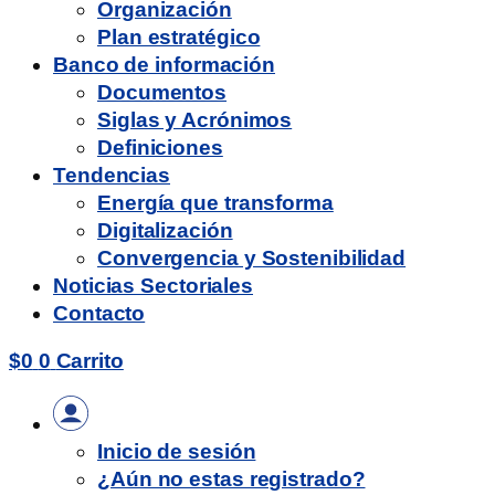
Organización
Plan estratégico
Banco de información
Documentos
Siglas y Acrónimos
Definiciones
Tendencias
Energía que transforma
Digitalización
Convergencia y Sostenibilidad
Noticias Sectoriales
Contacto
$
0
0
Carrito
Inicio de sesión
¿Aún no estas registrado?