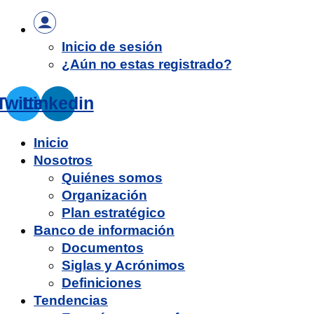
Inicio de sesión
¿Aún no estas registrado?
Twitter
Linkedin
Inicio
Nosotros
Quiénes somos
Organización
Plan estratégico
Banco de información
Documentos
Siglas y Acrónimos
Definiciones
Tendencias